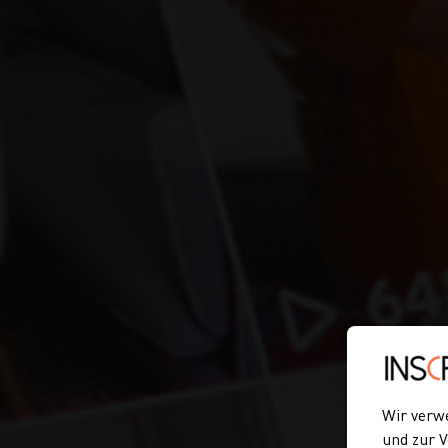
Wir verw
und zur V