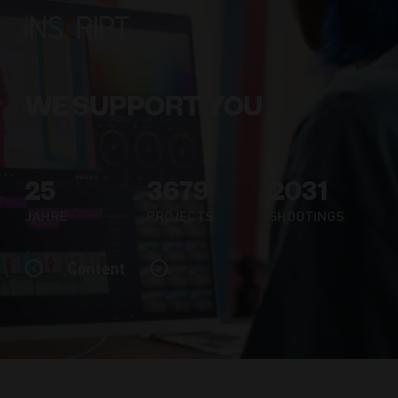
WE SUPPORT YOU
25
3679
2031
JAHRE
PROJECTS
SHOOTINGS
Content