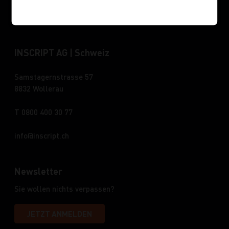
INSCRIPT AG | Schweiz
Samstagernstrasse 57
8832 Wollerau
T 0800 400 30 77
info
inscript.ch
Newsletter
Sie wollen nichts verpassen?
JETZT ANMELDEN