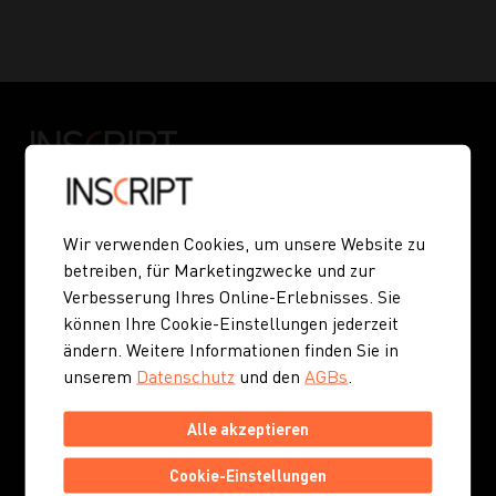
INSCRIPT GmbH | Österreich
Wir verwenden Cookies, um unsere Website zu
betreiben, für Marketingzwecke und zur
Kohlmarkt 8-10
Verbesserung Ihres Online-Erlebnisses. Sie
1010 Wien
können Ihre Cookie-Einstellungen jederzeit
ändern. Weitere Informationen finden Sie in
Rohrbach 26/c
unserem
Datenschutz
und den
AGBs
.
6850 Dornbirn
Alle akzeptieren
T 0800 400 30 77
Cookie-Einstellungen
info
inscript.team