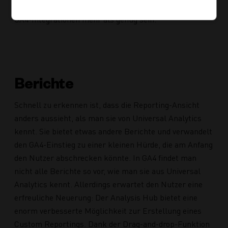
500 einzelnen Eventnamen. Dies sollte für die meisten
GA4-Integrationen mehr als genug sein.
Berichte
Schnell zu erkennen ist, dass die Reporting-Ansicht
anders aussieht, als man sie von Universal Analytics
kennt. Sie bietet etwas andere Berichte und verwandelt
den GA4-Einstieg zu einer kleinen Hürde, die am Anfang
den Nutzer abschrecken könnte. In GA4 findet man
nicht alle Berichte so vor, wie man sie aus Universal
Analytics kennt. Allerdings erwartet den Nutzer eine
erfreuliche Neuerung: Der Analysis Hub bietet eine
enorm verbesserte Möglichkeit zur Erstellung eines
Custom Reportings. Dank der Drag-and-drop-Funktion