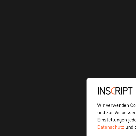
Wir verwenden Coo
und zur Verbesser
Einstellungen jed
Datenschutz
und 