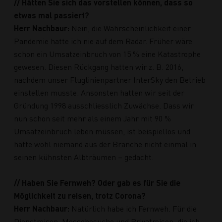
// Hätten Sie sich das vorstellen können, dass so
etwas mal passiert?
Herr Nachbaur:
Nein, die Wahrscheinlichkeit einer
Pandemie hatte ich nie auf dem Radar. Früher wäre
schon ein Umsatzeinbruch von 15 % eine Katastrophe
gewesen. Diesen Rückgang hatten wir z. B. 2016,
nachdem unser Fluglinienpartner InterSky den Betrieb
einstellen musste. Ansonsten hatten wir seit der
Gründung 1998 ausschliesslich Zuwächse. Dass wir
nun schon seit mehr als einem Jahr mit 90 %
Umsatzeinbruch leben müssen, ist beispiellos und
hätte wohl niemand aus der Branche nicht einmal in
seinen kühnsten Albträumen – gedacht.
// Haben Sie Fernweh? Oder gab es für Sie die
Möglichkeit zu reisen, trotz Corona?
Herr Nachbaur:
Natürlich habe ich Fernweh. Für die
Dienstreisen, Messebesuche und Privatreisen, die ich