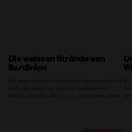
Die weissen Strände von
U
Sardinien
W
Wer seinen nächsten Strandurlaub oder einen Kurztrip
Wer
sucht oder einfach nur etwas Fernweh abstreifen
suc
möchte, kann sich unter
highlife.at
inspirieren lassen.
möc