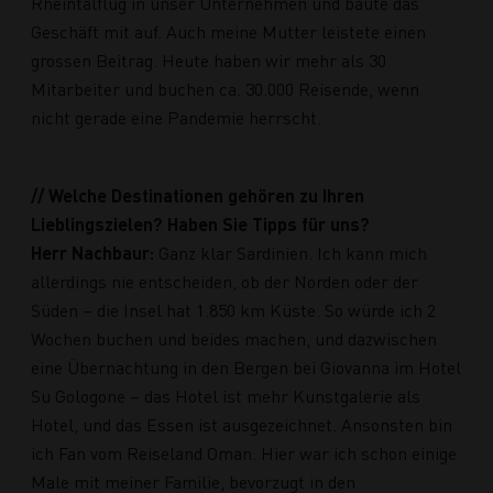
Rheintalflug in unser Unternehmen und baute das
Geschäft mit auf. Auch meine Mutter leistete einen
grossen Beitrag. Heute haben wir mehr als 30
Mitarbeiter und buchen ca. 30.000 Reisende, wenn
nicht gerade eine Pandemie herrscht.
// Welche Destinationen gehören zu Ihren
Lieblingszielen? Haben Sie Tipps für uns?
Herr Nachbaur:
Ganz klar Sardinien. Ich kann mich
allerdings nie entscheiden, ob der Norden oder der
Süden – die Insel hat 1.850 km Küste. So würde ich 2
Wochen buchen und beides machen, und dazwischen
eine Übernachtung in den Bergen bei Giovanna im Hotel
Su Gologone – das Hotel ist mehr Kunstgalerie als
Hotel, und das Essen ist ausgezeichnet. Ansonsten bin
ich Fan vom Reiseland Oman. Hier war ich schon einige
Male mit meiner Familie, bevorzugt in den