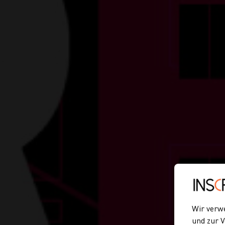
Wir verw
und zur V