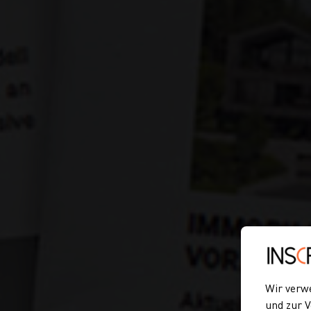
Wir verw
und zur V