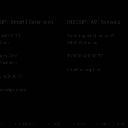
IPT GmbH | Österreich
INSCRIPT AG | Schweiz
arkt 8-10
Samstagernstrasse 57
Wien
8832 Wollerau
ach 26/c
T 0800 400 30 77
Dornbirn
info
inscript.ch
0 400 30 77
inscript.team
ES
KONTAKT
FAQS
AGB
IMPRESSUM