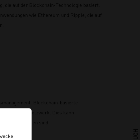
g, die auf der Blockchain-Technologie basiert.
Anwendungen wie Ethereum und Ripple, die auf
n.
tätsmanagement. Blockchain-basierte
on Personen im Netzwerk. Dies kann
on Benutzerdaten sind.
zwecke