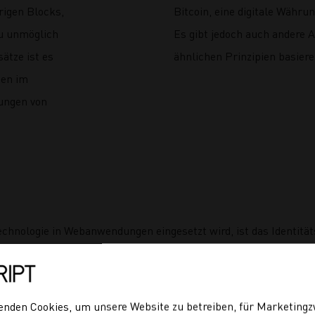
rigen Blocks,
Bitcoin, eine digitale Währun
u unmöglich
Es gibt jedoch auch andere 
ätze ist es
ähnlichen Prinzipien basiere
ten im
ungen von
.
Technologie in Webanwendungen eingesetzt wird, ist das Identi
tralisierte und fälschungssichere Methode zur Identifikation v
die auf der Suche nach einer sicheren Methode zur Verwaltung v
enden Cookies, um unsere Website zu betreiben, für Marketing