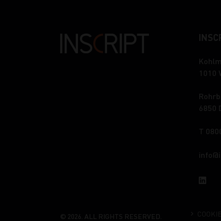
INSCR
Kohlm
1010 
Rohrb
6850 
T 080
info
COOKI
© 2026. ALL RIGHTS RESERVED.