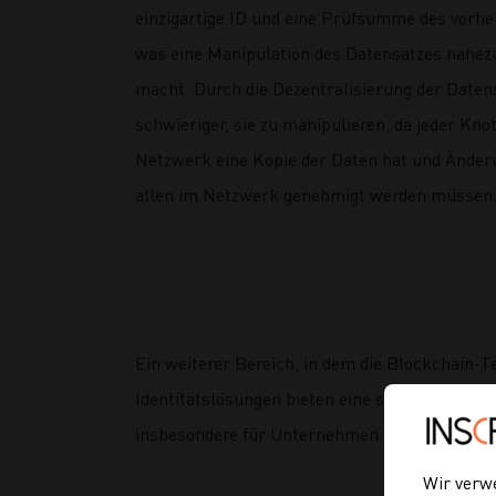
einzigartige ID und eine Prüfsumme des vorhe
was eine Manipulation des Datensatzes nahez
macht. Durch die Dezentralisierung der Datens
schwieriger, sie zu manipulieren, da jeder Kno
Netzwerk eine Kopie der Daten hat und Änder
allen im Netzwerk genehmigt werden müssen
Ein weiterer Bereich, in dem die Blockchain-
Identitätslösungen bieten eine sichere, dezen
insbesondere für Unternehmen nützlich sein, 
Wir verw