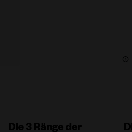
Die 3 Ränge der
D