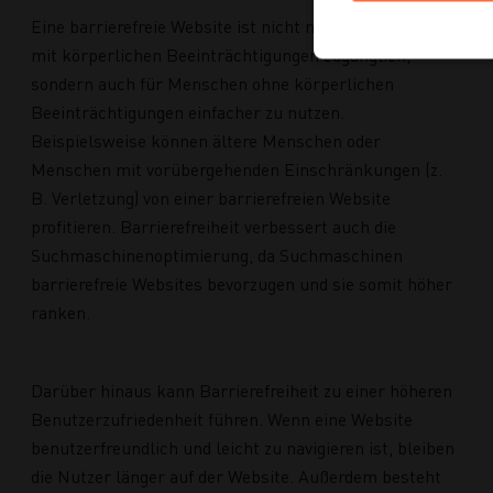
Eine barrierefreie Website ist nicht nur für Menschen
mit körperlichen Beeinträchtigungen zugänglich,
sondern auch für Menschen ohne körperlichen
Beeinträchtigungen einfacher zu nutzen.
Beispielsweise können ältere Menschen oder
Menschen mit vorübergehenden Einschränkungen (z.
B. Verletzung) von einer barrierefreien Website
profitieren. Barrierefreiheit verbessert auch die
Suchmaschinenoptimierung, da Suchmaschinen
barrierefreie Websites bevorzugen und sie somit höher
ranken.
Darüber hinaus kann Barrierefreiheit zu einer höheren
Benutzerzufriedenheit führen. Wenn eine Website
benutzerfreundlich und leicht zu navigieren ist, bleiben
die Nutzer länger auf der Website. Außerdem besteht