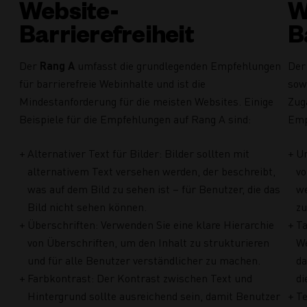
Website-
W
Barrierefreiheit
B
Der
Rang A
umfasst die grundlegenden Empfehlungen
De
für barrierefreie Webinhalte und ist die
sow
Mindestanforderung für die meisten Websites. Einige
Zug
Beispiele für die Empfehlungen auf Rang A sind:
Emp
Alternativer Text für Bilder: Bilder sollten mit
Un
alternativem Text versehen werden, der beschreibt,
vo
was auf dem Bild zu sehen ist – für Benutzer, die das
we
Bild nicht sehen können.
zu
Überschriften: Verwenden Sie eine klare Hierarchie
Ta
von Überschriften, um den Inhalt zu strukturieren
We
und für alle Benutzer verständlicher zu machen.
da
Farbkontrast: Der Kontrast zwischen Text und
di
Hintergrund sollte ausreichend sein, damit Benutzer
Te