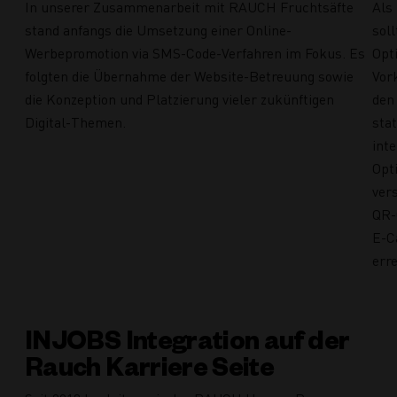
In unserer Zusammenarbeit mit RAUCH Fruchtsäfte
Als
stand anfangs die Umsetzung einer Online-
sol
Werbepromotion via SMS-Code-Verfahren im Fokus. Es
Opt
folgten die Übernahme der Website-Betreuung sowie
Vor
die Konzeption und Platzierung vieler zukünftigen
den 
Digital-Themen.
sta
int
Opt
ver
QR-
E-C
err
INJOBS Integration auf der
Rauch Karriere Seite