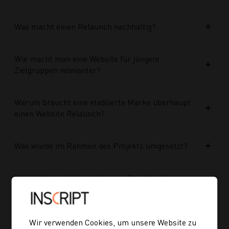
Was macht einen Relaunch nachhaltig?
Wie macht man eine Website für jüngere
Zielgruppen relevanter?
Warum braucht eine etablierte Marke überhaupt
einen Website Relaunch?
Was wurde im Rahmen des Projekts umgesetzt?
Welche Vorteile bringt die neue Struktur für
zukünftige Inhalte?
Ist die neue Navigation auch für mobile Geräte
Wir verwenden Cookies, um unsere Website zu