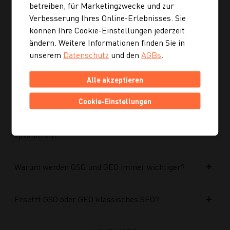
optimiert?
betreiben, für Marketingzwecke und zur
Verbesserung Ihres Online-Erlebnisses. Sie
können Ihre Cookie-Einstellungen jederzeit
Kann ich mich auch inspirieren lassen, wenn ich
ändern. Weitere Informationen finden Sie in
noch kein konkretes Rezept suche?
unserem
Datenschutz
und den
AGBs
.
Wie finde ich auf Kochgourmet schneller
Alle akzeptieren
passende Rezepte?
Cookie-Einstellungen
Wie kann ich meine Website für KI-Systeme
optimieren?
Warum werden GSO und GEO immer wichtiger?
Ersetzt GSO oder GEO klassisches SEO?