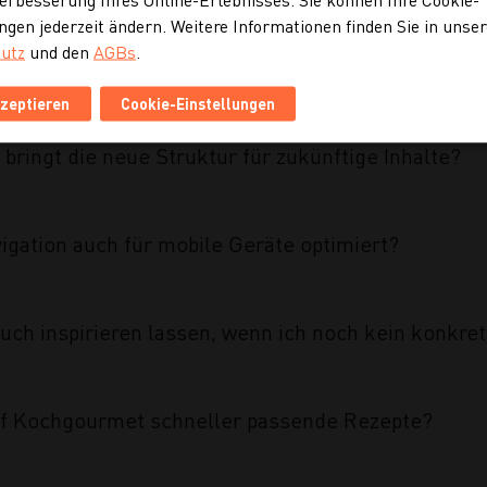
ngen jederzeit ändern. Weitere Informationen finden Sie in unse
utz
und den
AGBs
.
ahmen des Projekts umgesetzt?
kzeptieren
Cookie-Einstellungen
 bringt die neue Struktur für zukünftige Inhalte?
vigation auch für mobile Geräte optimiert?
uch inspirieren lassen, wenn ich noch kein konkre
auf Kochgourmet schneller passende Rezepte?