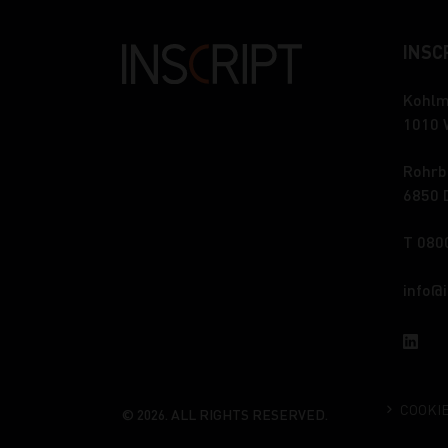
INSCR
Kohlm
1010 
Rohrb
6850 
T 080
info
COOKI
© 2026. ALL RIGHTS RESERVED.