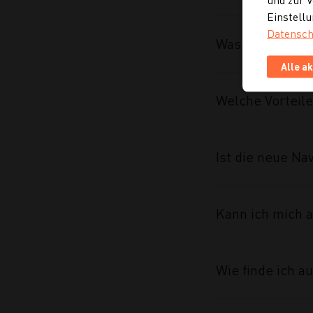
Einstellu
Datensch
Was wurde im R
Alle a
Welche Vorteile
Ist die neue Na
Kann ich mich a
Wie finde ich 