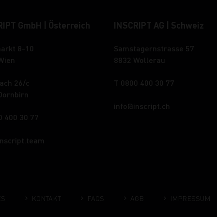
IPT GmbH | Österreich
INSCRIPT AG | Schweiz
arkt 8-10
Samstagernstrasse 57
Wien
8832 Wollerau
ach 26/c
T 0800 400 30 77
Dornbirn
info
inscript.ch
0 400 30 77
inscript.team
ES
KONTAKT
FAQS
AGB
IMPRESSUM