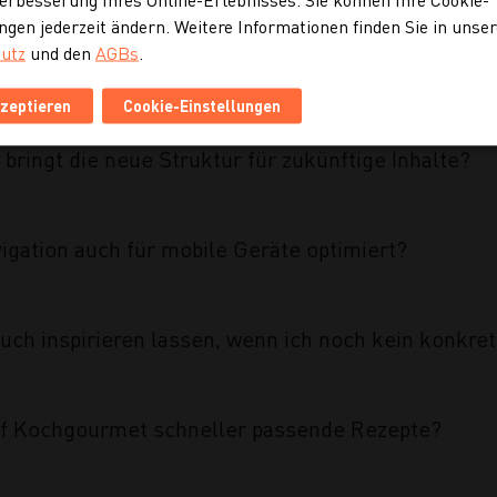
ngen jederzeit ändern. Weitere Informationen finden Sie in unse
utz
und den
AGBs
.
ahmen des Projekts umgesetzt?
kzeptieren
Cookie-Einstellungen
 bringt die neue Struktur für zukünftige Inhalte?
vigation auch für mobile Geräte optimiert?
uch inspirieren lassen, wenn ich noch kein konkre
auf Kochgourmet schneller passende Rezepte?