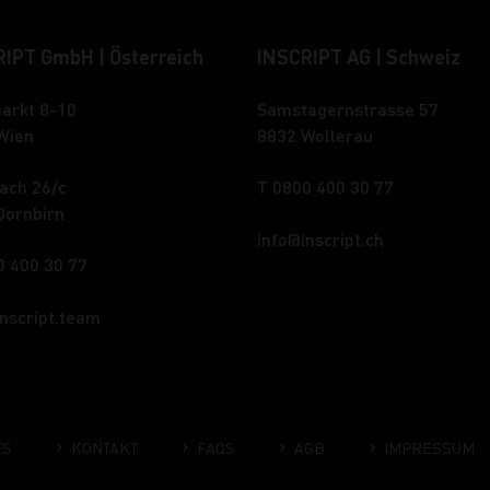
IPT GmbH | Österreich
INSCRIPT AG | Schweiz
arkt 8-10
Samstagernstrasse 57
Wien
8832 Wollerau
ach 26/c
T 0800 400 30 77
Dornbirn
info
inscript.ch
0 400 30 77
inscript.team
ES
KONTAKT
FAQS
AGB
IMPRESSUM