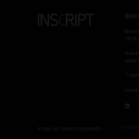
INSCR
Kohlm
1010 
Rohrb
6850 
T 080
info
COOKI
© 2026. ALL RIGHTS RESERVED.