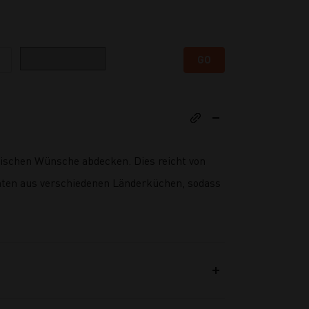
Kategorie
GO
rischen Wünsche abdecken. Dies reicht von
chten aus verschiedenen Länderküchen, sodass