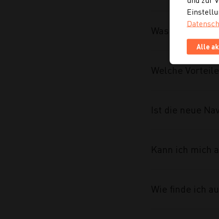
Einstellu
Datensch
Was wurde im R
Alle a
Welche Vorteile
Ist die neue Na
Kann ich mich a
Wie finde ich 