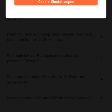
Cookie-Einstellungen
Ist die neue Navigation auch für mobile Geräte
optimiert?
Kann ich mich auch inspirieren lassen, wenn ich
noch kein konkretes Rezept suche?
Wie finde ich auf Kochgourmet schneller
passende Rezepte?
Wie kann ich meine Website für KI-Systeme
optimieren?
Warum werden GSO und GEO immer wichtiger?