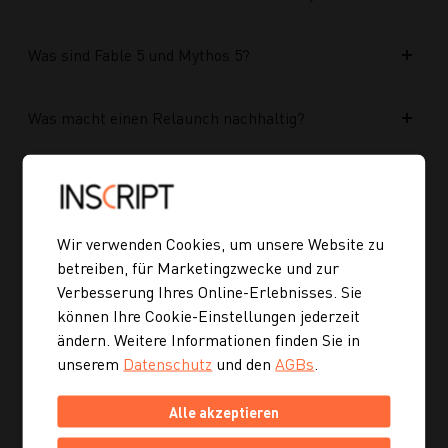
Was sind Fable 5 und Mythos 5?
Was macht einen Relaunch nachhaltig?
Wie macht man eine Website für jüngere
Zielgruppen relevanter?
Wir verwenden Cookies, um unsere Website zu
Warum braucht eine etablierte Marke überhaupt
betreiben, für Marketingzwecke und zur
einen Website Relaunch?
Verbesserung Ihres Online-Erlebnisses. Sie
können Ihre Cookie-Einstellungen jederzeit
ändern. Weitere Informationen finden Sie in
Was wurde im Rahmen des Projekts umgesetzt?
unserem
Datenschutz
und den
AGBs
.
Alle akzeptieren
Welche Vorteile bringt die neue Struktur für
zukünftige Inhalte?