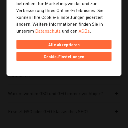
optimiert?
betreiben, für Marketingzwecke und zur
Verbesserung Ihres Online-Erlebnisses. Sie
können Ihre Cookie-Einstellungen jederzeit
Kann ich mich auch inspirieren lassen, wenn ich
ändern. Weitere Informationen finden Sie in
noch kein konkretes Rezept suche?
unserem
Datenschutz
und den
AGBs
.
Wie finde ich auf Kochgourmet schneller
Alle akzeptieren
passende Rezepte?
Cookie-Einstellungen
Wie kann ich meine Website für KI-Systeme
optimieren?
Warum werden GSO und GEO immer wichtiger?
Ersetzt GSO oder GEO klassisches SEO?