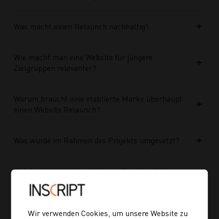
Was macht einen Relaunch nachhaltig?
Wie macht man eine Website für jüngere
Zielgruppen relevanter?
Warum braucht eine etablierte Marke überhaupt
einen Website Relaunch?
Was wurde im Rahmen des Projekts umgesetzt?
Welche Vorteile bringt die neue Struktur für
zukünftige Inhalte?
Ist die neue Navigation auch für mobile Geräte
Wir verwenden Cookies, um unsere Website zu