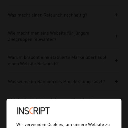
Was macht einen Relaunch nachhaltig?
Wie macht man eine Website für jüngere
Zielgruppen relevanter?
Warum braucht eine etablierte Marke überhaupt
einen Website Relaunch?
Was wurde im Rahmen des Projekts umgesetzt?
Welche Vorteile bringt die neue Struktur für
zukünftige Inhalte?
Ist die neue Navigation auch für mobile Geräte
Wir verwenden Cookies, um unsere Website zu