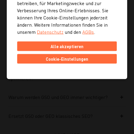
optimiert?
betreiben, für Marketingzwecke und zur
Verbesserung Ihres Online-Erlebnisses. Sie
können Ihre Cookie-Einstellungen jederzeit
Kann ich mich auch inspirieren lassen, wenn ich
ändern. Weitere Informationen finden Sie in
noch kein konkretes Rezept suche?
unserem
Datenschutz
und den
AGBs
.
Wie finde ich auf Kochgourmet schneller
Alle akzeptieren
passende Rezepte?
Cookie-Einstellungen
Wie kann ich meine Website für KI-Systeme
optimieren?
Warum werden GSO und GEO immer wichtiger?
Ersetzt GSO oder GEO klassisches SEO?