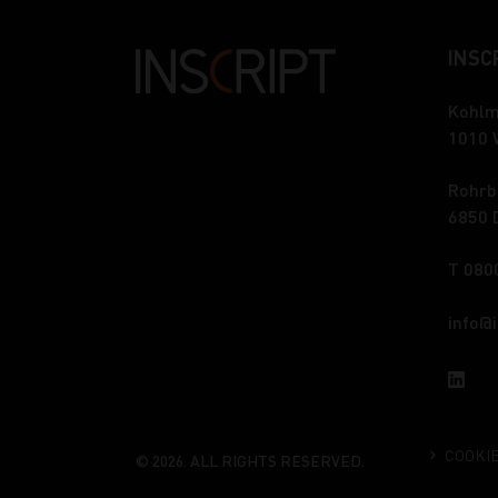
INSCR
Kohlm
1010 
Rohrb
6850 
T 080
info
COOKI
© 2026. ALL RIGHTS RESERVED.