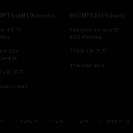
IPT GmbH | Österreich
INSCRIPT AG | Schweiz
arkt 8-10
Samstagernstrasse 57
Wien
8832 Wollerau
ach 26/c
T 0800 400 30 77
Dornbirn
info
inscript.ch
0 400 30 77
inscript.team
ES
KONTAKT
FAQS
AGB
IMPRESSUM