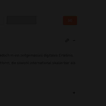
Kategorie
GO
doch in ein zeitgemässes digitales Erlebnis.
tform, die sowohl international skalierbar als