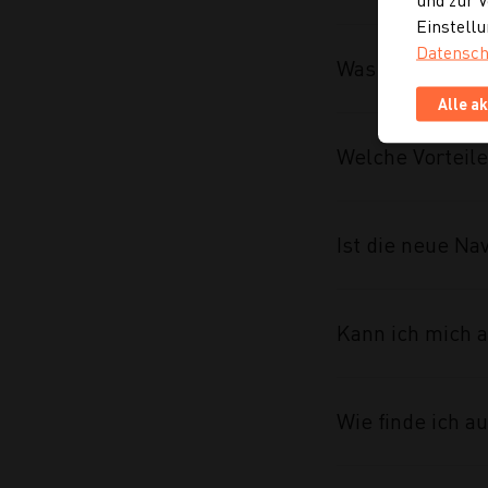
Einstellu
Datensch
Was wurde im R
Alle a
Welche Vorteile
Ist die neue Na
Kann ich mich a
Wie finde ich 