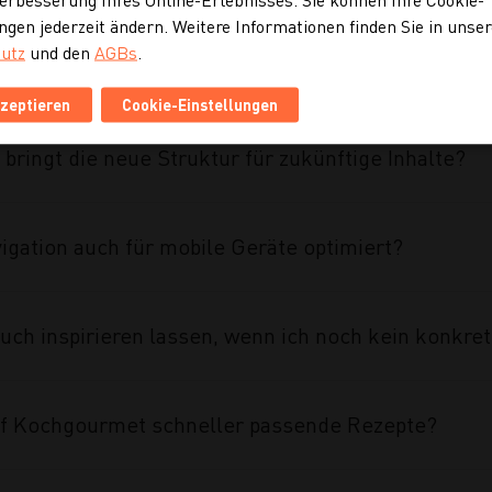
ngen jederzeit ändern. Weitere Informationen finden Sie in unse
utz
und den
AGBs
.
ahmen des Projekts umgesetzt?
kzeptieren
Cookie-Einstellungen
 bringt die neue Struktur für zukünftige Inhalte?
vigation auch für mobile Geräte optimiert?
uch inspirieren lassen, wenn ich noch kein konkre
auf Kochgourmet schneller passende Rezepte?