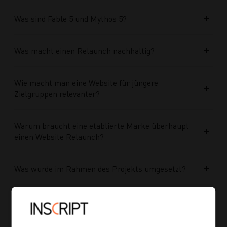
Was sind Fable 5 und Mythos 5?
Was macht einen Relaunch nachhaltig?
Wie macht man eine Website für jüngere
Zielgruppen relevanter?
Warum braucht eine etablierte Marke überhaupt
einen Website Relaunch?
Was wurde im Rahmen des Projekts umgesetzt?
Welche Vorteile bringt die neue Struktur für
zukünftige Inhalte?