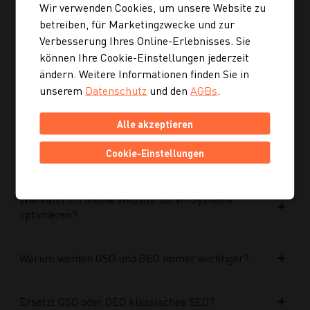
Wir verwenden Cookies, um unsere Website zu
Ist die neue Navigation auch für mobile Geräte
betreiben, für Marketingzwecke und zur
optimiert?
Verbesserung Ihres Online-Erlebnisses. Sie
können Ihre Cookie-Einstellungen jederzeit
ändern. Weitere Informationen finden Sie in
Kann ich mich auch inspirieren lassen, wenn ich
unserem
Datenschutz
und den
AGBs
.
noch kein konkretes Rezept suche?
Alle akzeptieren
Wie finde ich auf Kochgourmet schneller
Cookie-Einstellungen
passende Rezepte?
Wie kann ich meine Website für KI-Systeme
optimieren?
Warum werden GSO und GEO immer wichtiger?
Ersetzt GSO oder GEO klassisches SEO?