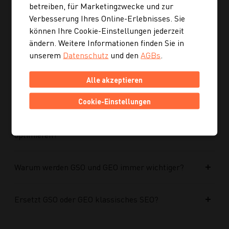
optimiert?
betreiben, für Marketingzwecke und zur
Verbesserung Ihres Online-Erlebnisses. Sie
können Ihre Cookie-Einstellungen jederzeit
Kann ich mich auch inspirieren lassen, wenn ich
ändern. Weitere Informationen finden Sie in
noch kein konkretes Rezept suche?
unserem
Datenschutz
und den
AGBs
.
Wie finde ich auf Kochgourmet schneller
Alle akzeptieren
passende Rezepte?
Cookie-Einstellungen
Wie kann ich meine Website für KI-Systeme
optimieren?
Warum werden GSO und GEO immer wichtiger?
Ersetzt GSO oder GEO klassisches SEO?