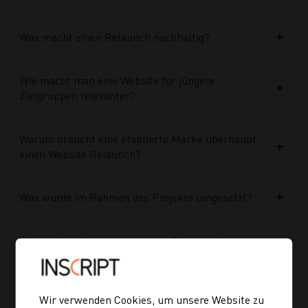
Was macht einen Relaunch nachhaltig?
Wie macht man eine Website für jüngere
Zielgruppen relevanter?
Warum braucht eine etablierte Marke überhaupt
einen Website Relaunch?
Was wurde im Rahmen des Projekts umgesetzt?
Welche Vorteile bringt die neue Struktur für
zukünftige Inhalte?
Ist die neue Navigation auch für mobile Geräte
Wir verwenden Cookies, um unsere Website zu