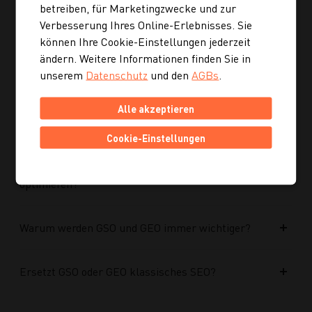
optimiert?
betreiben, für Marketingzwecke und zur
Verbesserung Ihres Online-Erlebnisses. Sie
können Ihre Cookie-Einstellungen jederzeit
Kann ich mich auch inspirieren lassen, wenn ich
ändern. Weitere Informationen finden Sie in
noch kein konkretes Rezept suche?
unserem
Datenschutz
und den
AGBs
.
Wie finde ich auf Kochgourmet schneller
Alle akzeptieren
passende Rezepte?
Cookie-Einstellungen
Wie kann ich meine Website für KI-Systeme
optimieren?
Warum werden GSO und GEO immer wichtiger?
Ersetzt GSO oder GEO klassisches SEO?