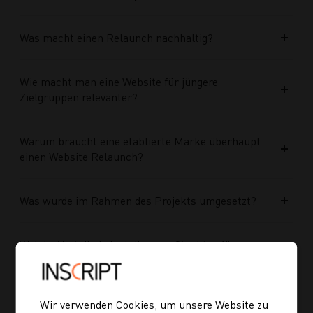
Was macht einen Relaunch nachhaltig?
Wie macht man eine Website für jüngere
Zielgruppen relevanter?
Warum braucht eine etablierte Marke überhaupt
einen Website Relaunch?
Was wurde im Rahmen des Projekts umgesetzt?
Welche Vorteile bringt die neue Struktur für
zukünftige Inhalte?
Ist die neue Navigation auch für mobile Geräte
Wir verwenden Cookies, um unsere Website zu