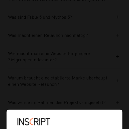
Was sind Fable 5 und Mythos 5?
Was macht einen Relaunch nachhaltig?
Wie macht man eine Website für jüngere
Zielgruppen relevanter?
Warum braucht eine etablierte Marke überhaupt
einen Website Relaunch?
Was wurde im Rahmen des Projekts umgesetzt?
Welche Vorteile bringt die neue Struktur für
zukünftige Inhalte?