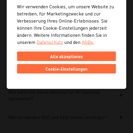
Wir verwenden Cookies, um unsere Website zu
betreiben, für Marketingzwecke und zur
Ist die neue Navigation auch für mobile Geräte
Verbesserung Ihres Online-Erlebnisses. Sie
optimiert?
können Ihre Cookie-Einstellungen jederzeit
ändern. Weitere Informationen finden Sie in
Kann ich mich auch inspirieren lassen, wenn ich
unserem
Datenschutz
und den
AGBs
.
noch kein konkretes Rezept suche?
Alle akzeptieren
Wie finde ich auf Kochgourmet schneller
Cookie-Einstellungen
passende Rezepte?
Wie kann ich meine Website für KI-Systeme
optimieren?
Warum werden GSO und GEO immer wichtiger?