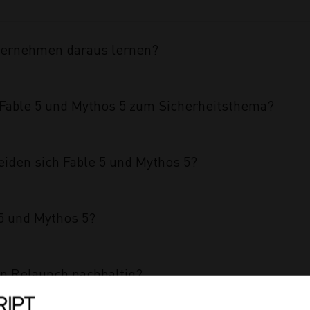
ternehmen daraus lernen?
able 5 und Mythos 5 zum Sicherheitsthema?
iden sich Fable 5 und Mythos 5?
5 und Mythos 5?
n Relaunch nachhaltig?