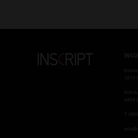
INSCR
Kohlm
1010 
Rohrb
6850 
T 080
info