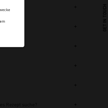
GET IN TOUCH
zwecke
rem
launch?
tes Rezept suche?