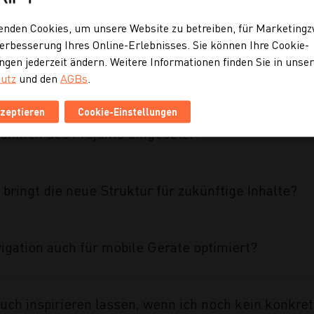
ine Website für jüngere Zielgruppen relevanter?
enden Cookies, um unsere Website zu betreiben, für Marketing
erbesserung Ihres Online-Erlebnisses. Sie können Ihre Cookie-
ngen jederzeit ändern. Weitere Informationen finden Sie in unse
eine etablierte Marke überhaupt einen Website Re
utz
und den
AGBs
.
kzeptieren
Cookie-Einstellungen
ahmen des Projekts umgesetzt?
 bringt die neue Struktur für zukünftige Inhalte?
vigation auch für mobile Geräte optimiert?
uch inspirieren lassen, wenn ich noch kein konkre