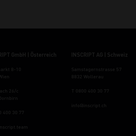
IPT GmbH | Österreich
INSCRIPT AG | Schweiz
arkt 8-10
Samstagernstrasse 57
Wien
8832 Wollerau
ach 26/c
T 0800 400 30 77
Dornbirn
info
inscript.ch
0 400 30 77
inscript.team