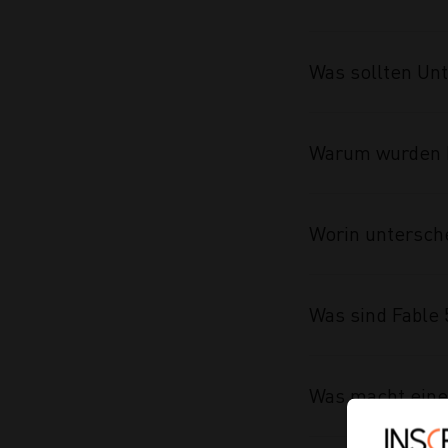
Was sollten Un
Warum wurden F
Worin untersche
Was sind Fable 
Was macht eine