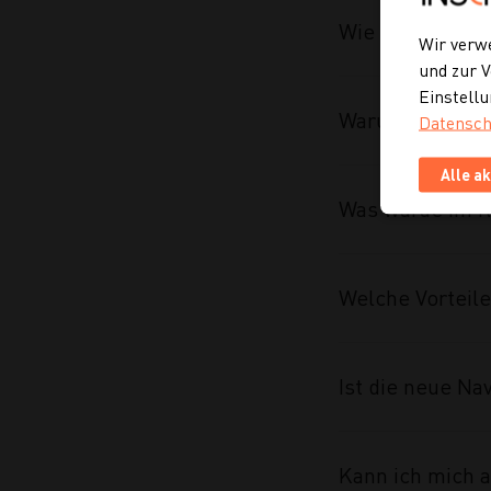
Wie macht man e
Wir verw
und zur V
Einstellu
Warum braucht 
Datensch
Alle a
Was wurde im R
Welche Vorteile
Ist die neue Na
Kann ich mich a