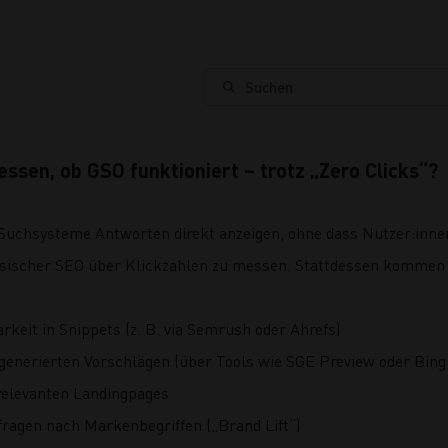
Suchen
ssen, ob GSO funktioniert – trotz „Zero Clicks“?
 Suchsysteme Antworten direkt anzeigen, ohne dass Nutzer:innen 
assischer SEO über Klickzahlen zu messen. Stattdessen kommen
rkeit in Snippets (z. B. via Semrush oder Ahrefs)
-generierten Vorschlägen (über Tools wie SGE Preview oder Bin
relevanten Landingpages
ragen nach Markenbegriffen („Brand Lift“)