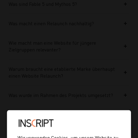
Was sind Fable 5 und Mythos 5?
Was macht einen Relaunch nachhaltig?
Wie macht man eine Website für jüngere
Zielgruppen relevanter?
Warum braucht eine etablierte Marke überhaupt
einen Website Relaunch?
Was wurde im Rahmen des Projekts umgesetzt?
Welche Vorteile bringt die neue Struktur für
zukünftige Inhalte?
Wir verwenden Cookies, um unsere Website zu