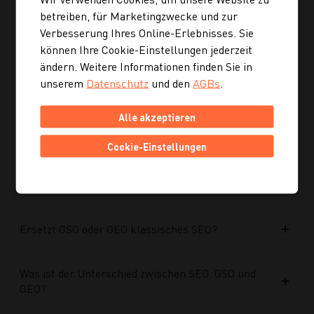
Ist die neue Navigation auch für mobile Geräte
betreiben, für Marketingzwecke und zur
optimiert?
Verbesserung Ihres Online-Erlebnisses. Sie
können Ihre Cookie-Einstellungen jederzeit
Kann ich mich auch inspirieren lassen, wenn ich
ändern. Weitere Informationen finden Sie in
noch kein konkretes Rezept suche?
unserem
Datenschutz
und den
AGBs
.
Alle akzeptieren
Wie finde ich auf Kochgourmet schneller
passende Rezepte?
Cookie-Einstellungen
Warum werden GSO und GEO immer wichtiger?
Ersetzt GSO oder GEO klassisches SEO?
Was ist der Unterschied zwischen SEO, GSO und
GEO?