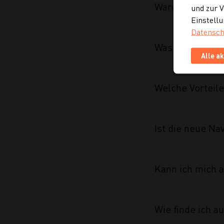
Warum braucht 
und zur V
Einstellu
Datensch
Was wurde im R
Alle a
Welche Vorteile
Ist die neue Na
Kann ich mich a
Wie finde ich 