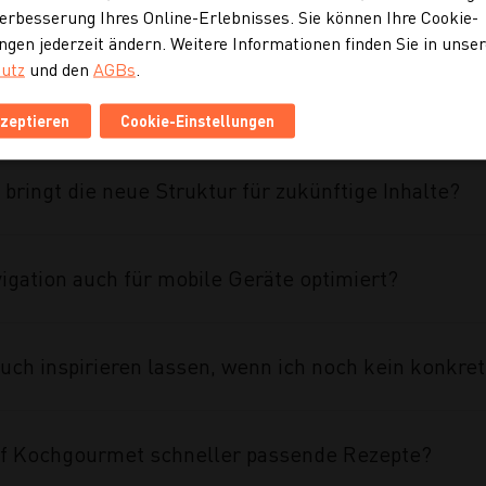
eine etablierte Marke überhaupt einen Website Re
erbesserung Ihres Online-Erlebnisses. Sie können Ihre Cookie-
ngen jederzeit ändern. Weitere Informationen finden Sie in unse
utz
und den
AGBs
.
ahmen des Projekts umgesetzt?
kzeptieren
Cookie-Einstellungen
 bringt die neue Struktur für zukünftige Inhalte?
vigation auch für mobile Geräte optimiert?
uch inspirieren lassen, wenn ich noch kein konkre
auf Kochgourmet schneller passende Rezepte?