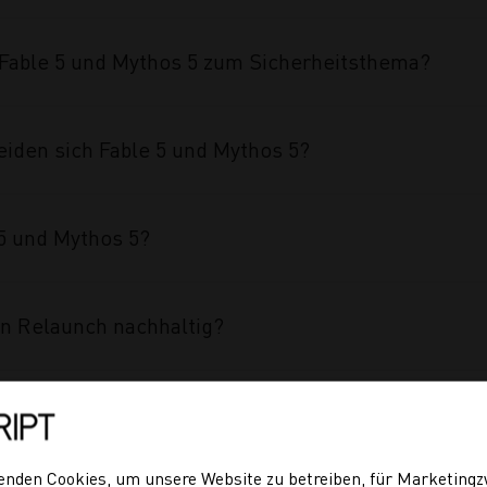
able 5 und Mythos 5 zum Sicherheitsthema?
iden sich Fable 5 und Mythos 5?
5 und Mythos 5?
n Relaunch nachhaltig?
ine Website für jüngere Zielgruppen relevanter?
enden Cookies, um unsere Website zu betreiben, für Marketing