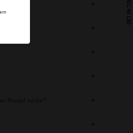
GET IN TOUCH
launch?
rem
tes Rezept suche?