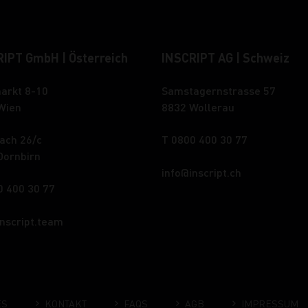
IPT GmbH | Österreich
INSCRIPT AG | Schweiz
arkt 8-10
Samstagernstrasse 57
Wien
8832 Wollerau
ach 26/c
T 0800 400 30 77
Dornbirn
info
inscript.ch
0 400 30 77
inscript.team
ES
KONTAKT
FAQS
AGB
IMPRESSUM