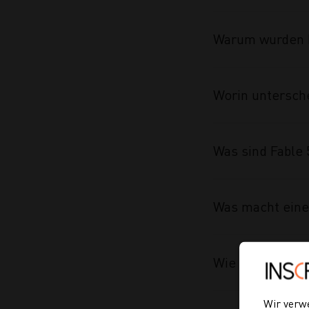
Warum wurden F
Worin untersche
Was sind Fable 
Was macht eine
Wie macht man e
Wir verw