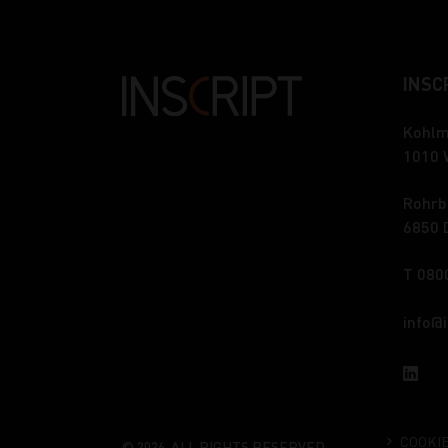
INSCR
Kohlm
1010 
Rohrb
6850 
T 080
info
COOKI
© 2026. ALL RIGHTS RESERVED.