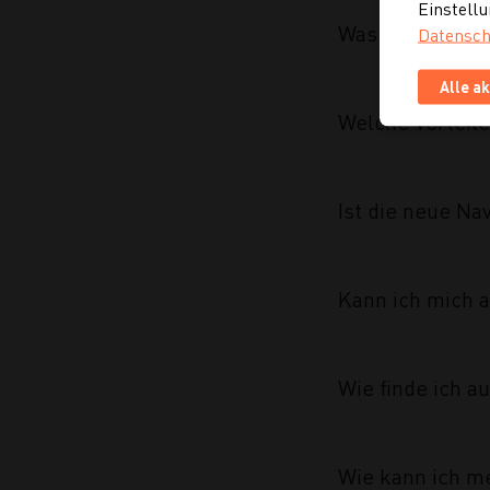
Einstellu
Was wurde im R
Datensch
Alle a
Welche Vorteile
Ist die neue Na
Kann ich mich a
Wie finde ich 
Wie kann ich m