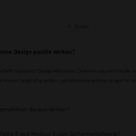
Suchen
ine Design positiv wirken?
 schafft Dopamine Design Motivation, Orientierung und Freude: G
 Nutzer langfristig binden, und Microinteractions sorgen für i
ternehmen daraus lernen?
able 5 und Mythos 5 zum Sicherheitsthema?