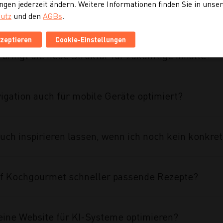
ngen jederzeit ändern. Weitere Informationen finden Sie in unse
ahmen des Projekts umgesetzt?
utz
und den
AGBs
.
kzeptieren
Cookie-Einstellungen
 bringt die neue Struktur für zukünftige Inhalte?
vigation auch für mobile Geräte optimiert?
uch inspirieren lassen, wenn ich noch kein konkre
auf Kochgourmet schneller passende Rezepte?
eine Website für KI-Systeme optimieren?