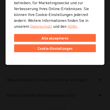
optimiert?
betreiben, für Marketingzwecke und zur
Verbesserung Ihres Online-Erlebnisses. Sie
können Ihre Cookie-Einstellungen jederzeit
Kann ich mich auch inspirieren lassen, wenn ich
ändern. Weitere Informationen finden Sie in
noch kein konkretes Rezept suche?
unserem
Datenschutz
und den
AGBs
.
Wie finde ich auf Kochgourmet schneller
Alle akzeptieren
passende Rezepte?
Cookie-Einstellungen
Wie kann ich meine Website für KI-Systeme
optimieren?
Warum werden GSO und GEO immer wichtiger?
Ersetzt GSO oder GEO klassisches SEO?