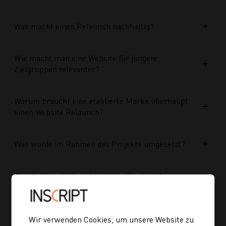
Was macht einen Relaunch nachhaltig?
Wie macht man eine Website für jüngere
Zielgruppen relevanter?
Warum braucht eine etablierte Marke überhaupt
einen Website Relaunch?
Was wurde im Rahmen des Projekts umgesetzt?
Welche Vorteile bringt die neue Struktur für
zukünftige Inhalte?
Ist die neue Navigation auch für mobile Geräte
Wir verwenden Cookies, um unsere Website zu