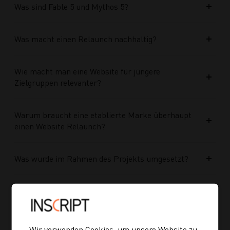
Was sind Fable 5 und Mythos 5?
Was macht einen Relaunch nachhaltig?
Wie macht man eine Website für jüngere
Zielgruppen relevanter?
Warum braucht eine etablierte Marke überhaupt
einen Website Relaunch?
Was wurde im Rahmen des Projekts umgesetzt?
Welche Vorteile bringt die neue Struktur für
zukünftige Inhalte?
Wir verwenden Cookies, um unsere Website zu