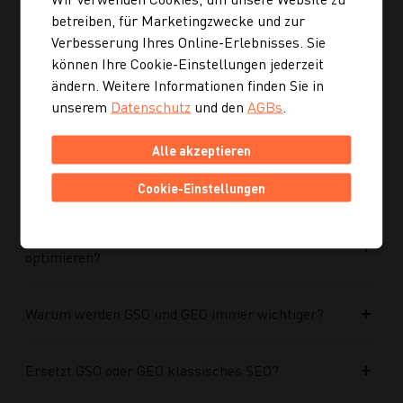
Ist die neue Navigation auch für mobile Geräte
betreiben, für Marketingzwecke und zur
optimiert?
Verbesserung Ihres Online-Erlebnisses. Sie
können Ihre Cookie-Einstellungen jederzeit
Kann ich mich auch inspirieren lassen, wenn ich
ändern. Weitere Informationen finden Sie in
noch kein konkretes Rezept suche?
unserem
Datenschutz
und den
AGBs
.
Alle akzeptieren
Wie finde ich auf Kochgourmet schneller
passende Rezepte?
Cookie-Einstellungen
Wie kann ich meine Website für KI-Systeme
optimieren?
Warum werden GSO und GEO immer wichtiger?
Ersetzt GSO oder GEO klassisches SEO?