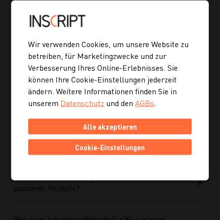
Was wurde im Rahmen des Projekts umgesetzt?
Wir verwenden Cookies, um unsere Website zu
Welche Vorteile bringt die neue Struktur für
betreiben, für Marketingzwecke und zur
zukünftige Inhalte?
Verbesserung Ihres Online-Erlebnisses. Sie
können Ihre Cookie-Einstellungen jederzeit
ändern. Weitere Informationen finden Sie in
Ist die neue Navigation auch für mobile Geräte
unserem
Datenschutz
und den
AGBs
.
optimiert?
Alle akzeptieren
Kann ich mich auch inspirieren lassen, wenn ich
noch kein konkretes Rezept suche?
Cookie-Einstellungen
Wie finde ich auf Kochgourmet schneller
passende Rezepte?
Wie kann ich meine Website für KI-Systeme