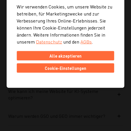
Wir verwenden Cookies, um unsere Website zu
betreiben, für Marketingzwecke und zur
Ist die neue Navigation auch für mobile Geräte
Verbesserung Ihres Online-Erlebnisses. Sie
optimiert?
können Ihre Cookie-Einstellungen jederzeit
ändern. Weitere Informationen finden Sie in
Kann ich mich auch inspirieren lassen, wenn ich
unserem
Datenschutz
und den
AGBs
.
noch kein konkretes Rezept suche?
Alle akzeptieren
Wie finde ich auf Kochgourmet schneller
Cookie-Einstellungen
passende Rezepte?
Wie kann ich meine Website für KI-Systeme
optimieren?
Warum werden GSO und GEO immer wichtiger?