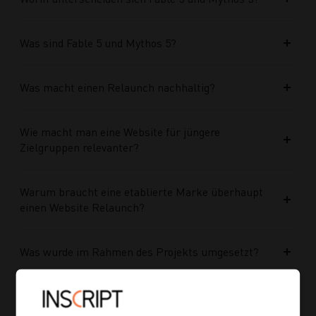
Was sind Fable 5 und Mythos 5?
Was macht einen Relaunch nachhaltig?
Wie macht man eine Website für jüngere
Zielgruppen relevanter?
Warum braucht eine etablierte Marke überhaupt
einen Website Relaunch?
Was wurde im Rahmen des Projekts umgesetzt?
Welche Vorteile bringt die neue Struktur für
zukünftige Inhalte?