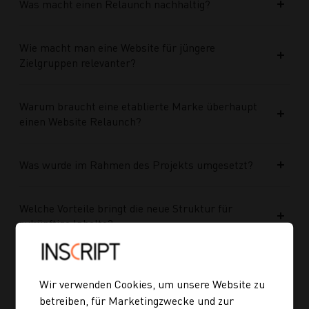
Was macht einen Relaunch nachhaltig?
Wie macht man eine Website für jüngere
Zielgruppen relevanter?
Warum braucht eine etablierte Marke überhaupt
einen Website Relaunch?
Was wurde im Rahmen des Projekts umgesetzt?
Welche Vorteile bringt die neue Struktur für
zukünftige Inhalte?
Ist die neue Navigation auch für mobile Geräte
optimiert?
Wir verwenden Cookies, um unsere Website zu
betreiben, für Marketingzwecke und zur