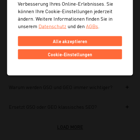
Verbesserung Ihres Online-Erlebnisses. Sie
Kann ich mich auch inspirieren lassen, wenn ich
können Ihre Cookie-Einstellungen jederzeit
noch kein konkretes Rezept suche?
ändern. Weitere Informationen finden Sie in
unserem
Datenschutz
und den
AGBs
.
Wie finde ich auf Kochgourmet schneller
passende Rezepte?
Alle akzeptieren
Cookie-Einstellungen
Wie kann ich meine Website für KI-Systeme
optimieren?
Warum werden GSO und GEO immer wichtiger?
Ersetzt GSO oder GEO klassisches SEO?
LOAD MORE