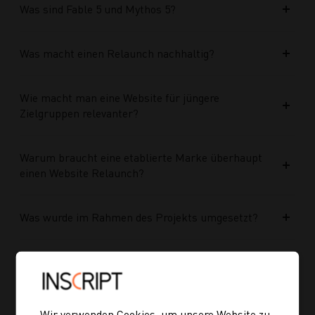
Was sind Fable 5 und Mythos 5?
Was macht einen Relaunch nachhaltig?
Wie macht man eine Website für jüngere
Zielgruppen relevanter?
Warum braucht eine etablierte Marke überhaupt
einen Website Relaunch?
Was wurde im Rahmen des Projekts umgesetzt?
Welche Vorteile bringt die neue Struktur für
zukünftige Inhalte?
Wir verwenden Cookies, um unsere Website zu