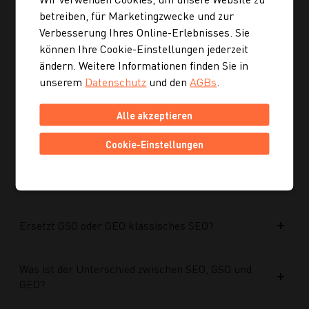
Ist die neue Navigation auch für mobile Geräte
betreiben, für Marketingzwecke und zur
optimiert?
Verbesserung Ihres Online-Erlebnisses. Sie
können Ihre Cookie-Einstellungen jederzeit
Kann ich mich auch inspirieren lassen, wenn ich
ändern. Weitere Informationen finden Sie in
noch kein konkretes Rezept suche?
unserem
Datenschutz
und den
AGBs
.
Alle akzeptieren
Wie kann ich meine Website für KI-Systeme
optimieren?
Cookie-Einstellungen
Warum werden GSO und GEO immer wichtiger?
Ersetzt GSO oder GEO klassisches SEO?
Was ist der Unterschied zwischen SEO, GSO und
GEO?