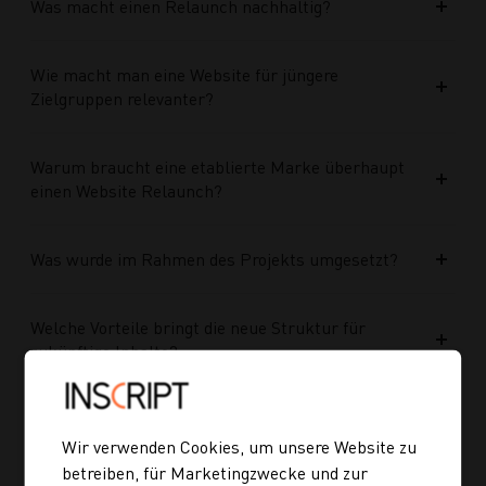
Was macht einen Relaunch nachhaltig?
Wie macht man eine Website für jüngere
Zielgruppen relevanter?
Warum braucht eine etablierte Marke überhaupt
einen Website Relaunch?
Was wurde im Rahmen des Projekts umgesetzt?
Welche Vorteile bringt die neue Struktur für
zukünftige Inhalte?
Ist die neue Navigation auch für mobile Geräte
optimiert?
Wir verwenden Cookies, um unsere Website zu
betreiben, für Marketingzwecke und zur