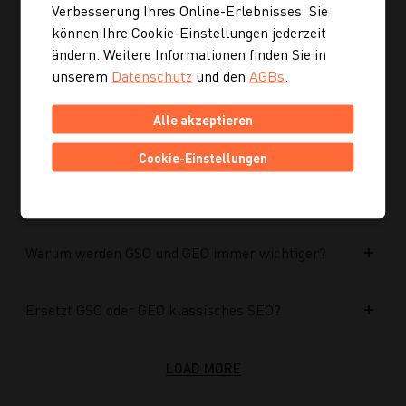
Verbesserung Ihres Online-Erlebnisses. Sie
Kann ich mich auch inspirieren lassen, wenn ich
können Ihre Cookie-Einstellungen jederzeit
noch kein konkretes Rezept suche?
ändern. Weitere Informationen finden Sie in
unserem
Datenschutz
und den
AGBs
.
Wie finde ich auf Kochgourmet schneller
passende Rezepte?
Alle akzeptieren
Cookie-Einstellungen
Wie kann ich meine Website für KI-Systeme
optimieren?
Warum werden GSO und GEO immer wichtiger?
Ersetzt GSO oder GEO klassisches SEO?
LOAD MORE