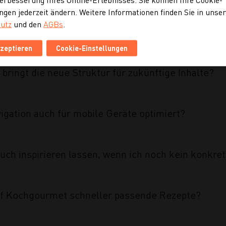
ngen jederzeit ändern. Weitere Informationen finden Sie in unse
utz
und den
AGBs
.
ahmen des Projekts umgesetzt?
kzeptieren
Cookie-Einstellungen
 bringt die neue Struktur für zukünftige Inhalte?
vigation auch für mobile Geräte optimiert?
uch inspirieren lassen, wenn ich noch kein konkre
auf Kochgourmet schneller passende Rezepte?