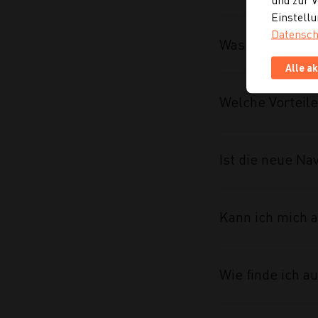
Einstellu
Datensch
Was wurde im R
Alle a
Welche Vorteile
Ist die neue Na
Kann ich mich a
Wie finde ich 