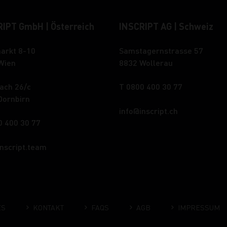
IPT GmbH | Österreich
INSCRIPT AG | Schweiz
arkt 8-10
Samstagernstrasse 57
Wien
8832 Wollerau
ach 26/c
T 0800 400 30 77
Dornbirn
info
inscript.ch
0 400 30 77
inscript.team
ES
KONTAKT
FAQS
AGB
IMPRESSUM