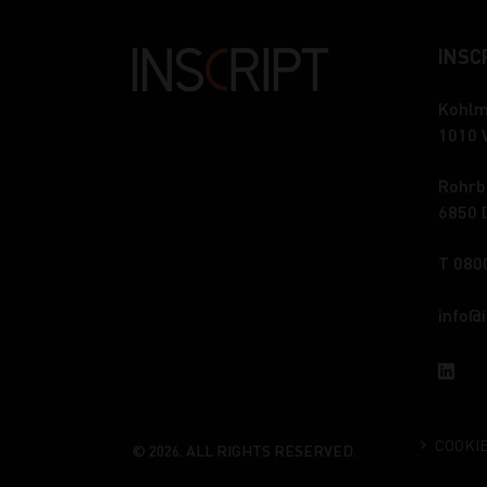
INSCR
Kohlm
1010 
Rohrb
6850 
T 080
info
COOKI
© 2026. ALL RIGHTS RESERVED.