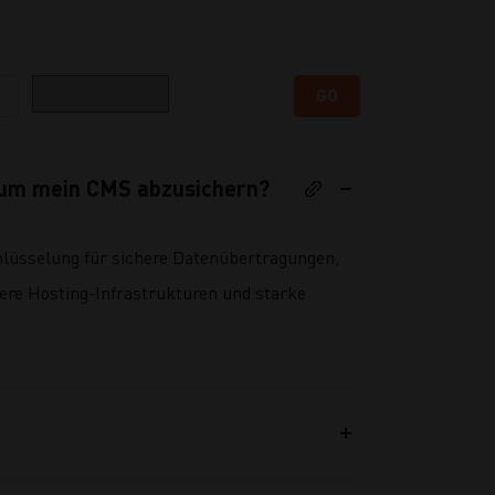
Kategorie
GO
 um mein CMS abzusichern?
hlüsselung für sichere Datenübertragungen,
here Hosting-Infrastrukturen und starke