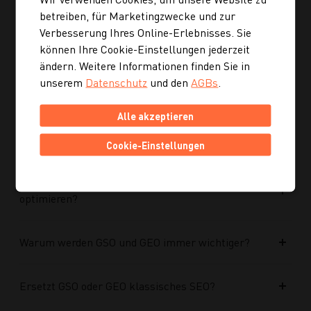
Ist die neue Navigation auch für mobile Geräte
betreiben, für Marketingzwecke und zur
optimiert?
Verbesserung Ihres Online-Erlebnisses. Sie
können Ihre Cookie-Einstellungen jederzeit
Kann ich mich auch inspirieren lassen, wenn ich
ändern. Weitere Informationen finden Sie in
noch kein konkretes Rezept suche?
unserem
Datenschutz
und den
AGBs
.
Alle akzeptieren
Wie finde ich auf Kochgourmet schneller
passende Rezepte?
Cookie-Einstellungen
Wie kann ich meine Website für KI-Systeme
optimieren?
Warum werden GSO und GEO immer wichtiger?
Ersetzt GSO oder GEO klassisches SEO?