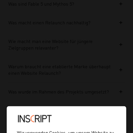
Was sind Fable 5 und Mythos 5?
Was macht einen Relaunch nachhaltig?
Wie macht man eine Website für jüngere
Zielgruppen relevanter?
Warum braucht eine etablierte Marke überhaupt
einen Website Relaunch?
Was wurde im Rahmen des Projekts umgesetzt?
Welche Vorteile bringt die neue Struktur für
zukünftige Inhalte?
Wir verwenden Cookies, um unsere Website zu