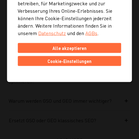
optimiert?
betreiben, für Marketingzwecke und zur
Verbesserung Ihres Online-Erlebnisses. Sie
können Ihre Cookie-Einstellungen jederzeit
Kann ich mich auch inspirieren lassen, wenn ich
ändern. Weitere Informationen finden Sie in
noch kein konkretes Rezept suche?
unserem
Datenschutz
und den
AGBs
.
Wie finde ich auf Kochgourmet schneller
Alle akzeptieren
passende Rezepte?
Cookie-Einstellungen
Wie kann ich meine Website für KI-Systeme
optimieren?
Warum werden GSO und GEO immer wichtiger?
Ersetzt GSO oder GEO klassisches SEO?