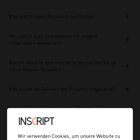
Was macht einen Relaunch nachhaltig?
Wie macht man eine Website für jüngere
Zielgruppen relevanter?
Warum braucht eine etablierte Marke überhaupt
einen Website Relaunch?
Was wurde im Rahmen des Projekts umgesetzt?
Welche Vorteile bringt die neue Struktur für
zukünftige Inhalte?
Ist die neue Navigation auch für mobile Geräte
Wir verwenden Cookies, um unsere Website zu