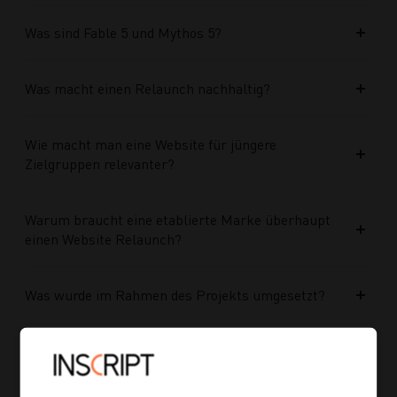
Was sind Fable 5 und Mythos 5?
Was macht einen Relaunch nachhaltig?
Wie macht man eine Website für jüngere
Zielgruppen relevanter?
Warum braucht eine etablierte Marke überhaupt
einen Website Relaunch?
Was wurde im Rahmen des Projekts umgesetzt?
Welche Vorteile bringt die neue Struktur für
zukünftige Inhalte?