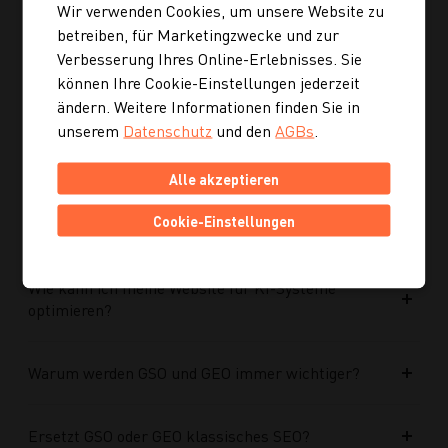
Wir verwenden Cookies, um unsere Website zu
Ist die neue Navigation auch für mobile Geräte
betreiben, für Marketingzwecke und zur
optimiert?
Verbesserung Ihres Online-Erlebnisses. Sie
können Ihre Cookie-Einstellungen jederzeit
ändern. Weitere Informationen finden Sie in
Kann ich mich auch inspirieren lassen, wenn ich
unserem
Datenschutz
und den
AGBs
.
noch kein konkretes Rezept suche?
Alle akzeptieren
Wie finde ich auf Kochgourmet schneller
Cookie-Einstellungen
passende Rezepte?
Wie kann ich meine Website für KI-Systeme
optimieren?
Warum werden GSO und GEO immer wichtiger?
Ersetzt GSO oder GEO klassisches SEO?