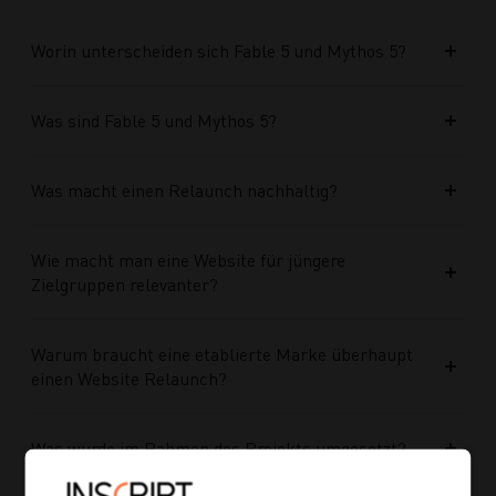
Worin unterscheiden sich Fable 5 und Mythos 5?
Was sind Fable 5 und Mythos 5?
Was macht einen Relaunch nachhaltig?
Wie macht man eine Website für jüngere
Zielgruppen relevanter?
Warum braucht eine etablierte Marke überhaupt
einen Website Relaunch?
Was wurde im Rahmen des Projekts umgesetzt?