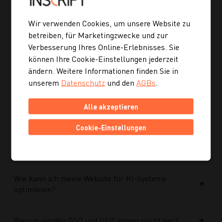
Welche Vorteile bringt die neue Struktur für
zukünftige Inhalte?
Wir verwenden Cookies, um unsere Website zu
betreiben, für Marketingzwecke und zur
Verbesserung Ihres Online-Erlebnisses. Sie
Ist die neue Navigation auch für mobile Geräte
können Ihre Cookie-Einstellungen jederzeit
optimiert?
ändern. Weitere Informationen finden Sie in
unserem
Datenschutz
und den
AGBs
.
Kann ich mich auch inspirieren lassen, wenn ich
noch kein konkretes Rezept suche?
Alle akzeptieren
Cookie-Einstellungen
Wie finde ich auf Kochgourmet schneller
passende Rezepte?
Wie kann ich meine Website für KI-Systeme
optimieren?
Warum werden GSO und GEO immer wichtiger?