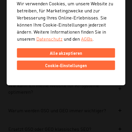
Wir verwenden Cookies, um unsere Website zu
Ist die neue Navigation auch für mobile Geräte
betreiben, für Marketingzwecke und zur
optimiert?
Verbesserung Ihres Online-Erlebnisses. Sie
können Ihre Cookie-Einstellungen jederzeit
ändern. Weitere Informationen finden Sie in
Kann ich mich auch inspirieren lassen, wenn ich
unserem
Datenschutz
und den
AGBs
.
noch kein konkretes Rezept suche?
Alle akzeptieren
Wie finde ich auf Kochgourmet schneller
Cookie-Einstellungen
passende Rezepte?
Wie kann ich meine Website für KI-Systeme
optimieren?
Warum werden GSO und GEO immer wichtiger?
Ersetzt GSO oder GEO klassisches SEO?