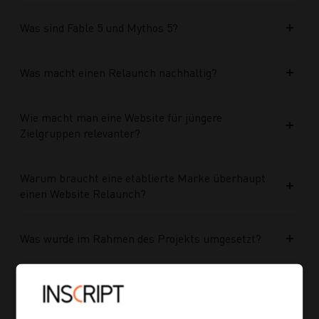
Was sind Fable 5 und Mythos 5?
Was macht einen Relaunch nachhaltig?
Wie macht man eine Website für jüngere
Zielgruppen relevanter?
Warum braucht eine etablierte Marke überhaupt
einen Website Relaunch?
Was wurde im Rahmen des Projekts umgesetzt?
Welche Vorteile bringt die neue Struktur für
zukünftige Inhalte?