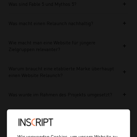
Was sind Fable 5 und Mythos 5?
Was macht einen Relaunch nachhaltig?
Wie macht man eine Website für jüngere
Zielgruppen relevanter?
Warum braucht eine etablierte Marke überhaupt
einen Website Relaunch?
Was wurde im Rahmen des Projekts umgesetzt?
Welche Vorteile bringt die neue Struktur für
zukünftige Inhalte?
Wir verwenden Cookies, um unsere Website zu