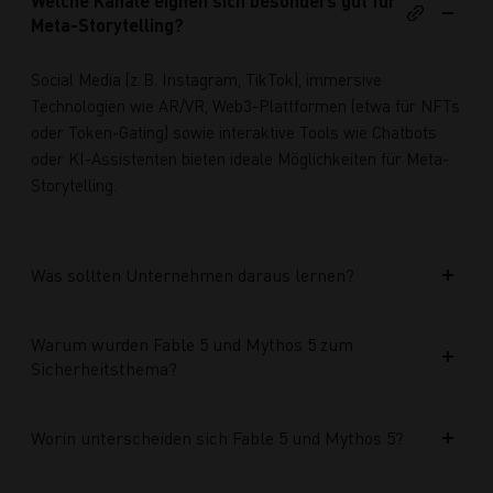
Welche Kanäle eignen sich besonders gut für
Meta-Storytelling?
Social Media (z. B. Instagram, TikTok), immersive
Technologien wie AR/VR, Web3-Plattformen (etwa für NFTs
oder Token-Gating) sowie interaktive Tools wie Chatbots
oder KI-Assistenten bieten ideale Möglichkeiten für Meta-
Storytelling.
Was sollten Unternehmen daraus lernen?
Warum wurden Fable 5 und Mythos 5 zum
Sicherheitsthema?
Worin unterscheiden sich Fable 5 und Mythos 5?