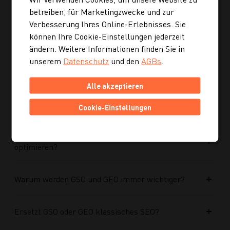
Ist die neue Navigation auch für mobile Geräte
betreiben, für Marketingzwecke und zur
optimiert?
Verbesserung Ihres Online-Erlebnisses. Sie
können Ihre Cookie-Einstellungen jederzeit
Kann ich mich auch inspirieren lassen, wenn ich
ändern. Weitere Informationen finden Sie in
noch kein konkretes Rezept suche?
unserem
Datenschutz
und den
AGBs
.
Alle akzeptieren
Wie finde ich auf Kochgourmet schneller
passende Rezepte?
Cookie-Einstellungen
Wie kann ich meine Website für KI-Systeme
optimieren?
Warum werden GSO und GEO immer wichtiger?
Ersetzt GSO oder GEO klassisches SEO?