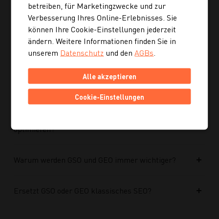
optimiert?
betreiben, für Marketingzwecke und zur
Verbesserung Ihres Online-Erlebnisses. Sie
können Ihre Cookie-Einstellungen jederzeit
Kann ich mich auch inspirieren lassen, wenn ich
ändern. Weitere Informationen finden Sie in
noch kein konkretes Rezept suche?
unserem
Datenschutz
und den
AGBs
.
Wie finde ich auf Kochgourmet schneller
Alle akzeptieren
passende Rezepte?
Cookie-Einstellungen
Wie kann ich meine Website für KI-Systeme
optimieren?
Warum werden GSO und GEO immer wichtiger?
Ersetzt GSO oder GEO klassisches SEO?