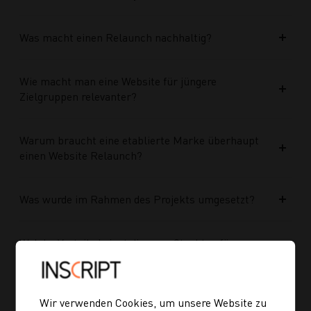
Was macht einen Relaunch nachhaltig?
Wie macht man eine Website für jüngere
Zielgruppen relevanter?
Warum braucht eine etablierte Marke überhaupt
einen Website Relaunch?
Was wurde im Rahmen des Projekts umgesetzt?
Welche Vorteile bringt die neue Struktur für
zukünftige Inhalte?
Ist die neue Navigation auch für mobile Geräte
Wir verwenden Cookies, um unsere Website zu