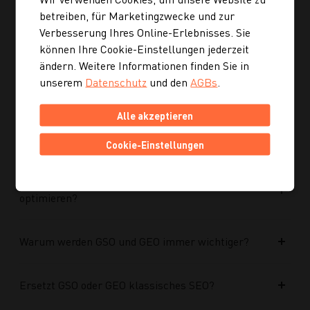
Ist die neue Navigation auch für mobile Geräte
betreiben, für Marketingzwecke und zur
optimiert?
Verbesserung Ihres Online-Erlebnisses. Sie
können Ihre Cookie-Einstellungen jederzeit
Kann ich mich auch inspirieren lassen, wenn ich
ändern. Weitere Informationen finden Sie in
noch kein konkretes Rezept suche?
unserem
Datenschutz
und den
AGBs
.
Alle akzeptieren
Wie finde ich auf Kochgourmet schneller
passende Rezepte?
Cookie-Einstellungen
Wie kann ich meine Website für KI-Systeme
optimieren?
Warum werden GSO und GEO immer wichtiger?
Ersetzt GSO oder GEO klassisches SEO?