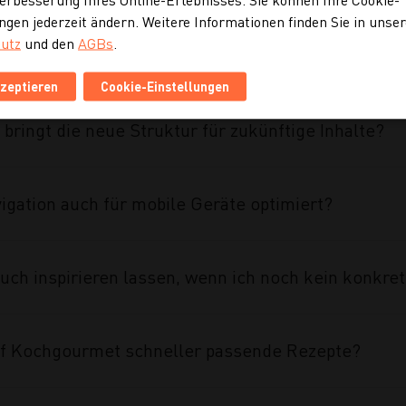
ngen jederzeit ändern. Weitere Informationen finden Sie in unse
utz
und den
AGBs
.
ahmen des Projekts umgesetzt?
kzeptieren
Cookie-Einstellungen
 bringt die neue Struktur für zukünftige Inhalte?
vigation auch für mobile Geräte optimiert?
uch inspirieren lassen, wenn ich noch kein konkre
auf Kochgourmet schneller passende Rezepte?