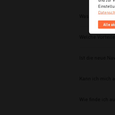
Einstellu
Datensch
Was wurde im R
Alle a
Welche Vorteile
Ist die neue Na
Kann ich mich a
Wie finde ich 