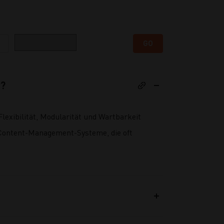
Kategorie
GO
y?
exibilität, Modularität und Wartbarkeit
Content-Management-Systeme, die oft