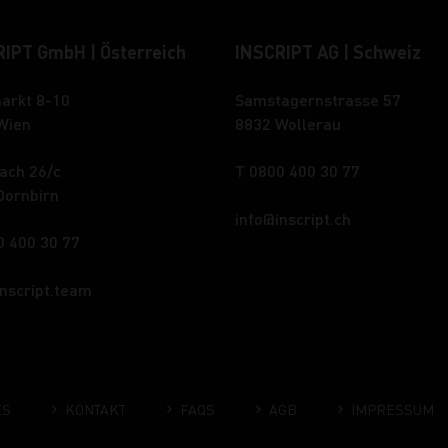
IPT GmbH | Österreich
INSCRIPT AG | Schweiz
arkt 8-10
Samstagernstrasse 57
Wien
8832 Wollerau
ach 26/c
T 0800 400 30 77
Dornbirn
info
inscript.ch
0 400 30 77
inscript.team
ES
KONTAKT
FAQS
AGB
IMPRESSUM