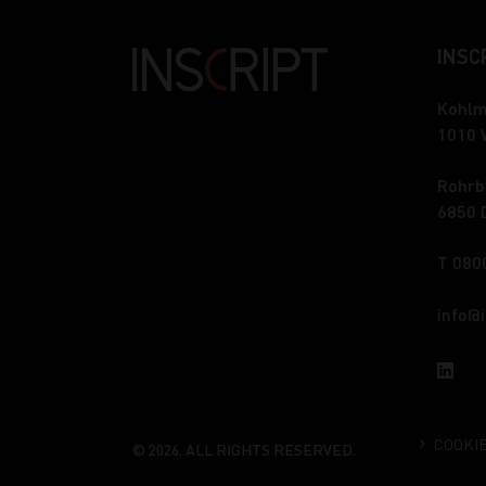
INSCR
Kohlm
1010 
Rohrb
6850 
T 080
info
COOKI
© 2026. ALL RIGHTS RESERVED.