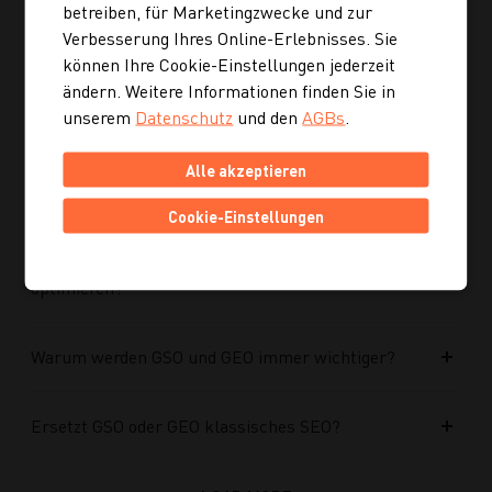
optimiert?
betreiben, für Marketingzwecke und zur
Verbesserung Ihres Online-Erlebnisses. Sie
können Ihre Cookie-Einstellungen jederzeit
Kann ich mich auch inspirieren lassen, wenn ich
ändern. Weitere Informationen finden Sie in
noch kein konkretes Rezept suche?
unserem
Datenschutz
und den
AGBs
.
Wie finde ich auf Kochgourmet schneller
Alle akzeptieren
passende Rezepte?
Cookie-Einstellungen
Wie kann ich meine Website für KI-Systeme
optimieren?
Warum werden GSO und GEO immer wichtiger?
Ersetzt GSO oder GEO klassisches SEO?