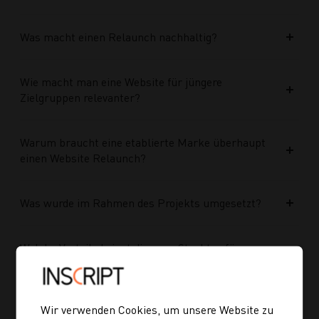
Was macht einen Relaunch nachhaltig?
Wie macht man eine Website für jüngere
Zielgruppen relevanter?
Warum braucht eine etablierte Marke überhaupt
einen Website Relaunch?
Was wurde im Rahmen des Projekts umgesetzt?
Welche Vorteile bringt die neue Struktur für
zukünftige Inhalte?
Ist die neue Navigation auch für mobile Geräte
Wir verwenden Cookies, um unsere Website zu