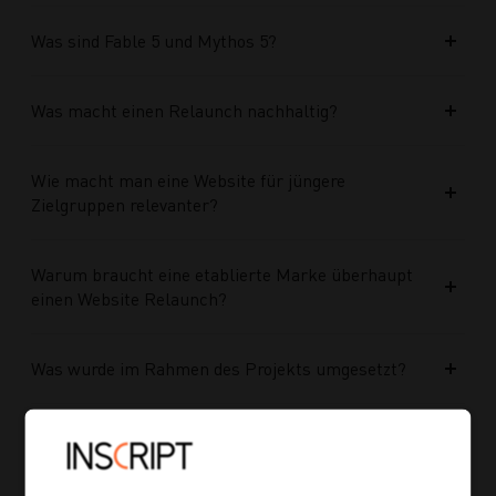
Was sind Fable 5 und Mythos 5?
Was macht einen Relaunch nachhaltig?
Wie macht man eine Website für jüngere
Zielgruppen relevanter?
Warum braucht eine etablierte Marke überhaupt
einen Website Relaunch?
Was wurde im Rahmen des Projekts umgesetzt?
Welche Vorteile bringt die neue Struktur für
zukünftige Inhalte?