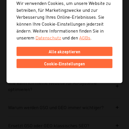
Wir verwenden Cookies, um unsere Website zu
Ist die neue Navigation auch für mobile Geräte
betreiben, für Marketingzwecke und zur
optimiert?
Verbesserung Ihres Online-Erlebnisses. Sie
können Ihre Cookie-Einstellungen jederzeit
ändern. Weitere Informationen finden Sie in
Kann ich mich auch inspirieren lassen, wenn ich
unserem
Datenschutz
und den
AGBs
.
noch kein konkretes Rezept suche?
Alle akzeptieren
Wie finde ich auf Kochgourmet schneller
Cookie-Einstellungen
passende Rezepte?
Wie kann ich meine Website für KI-Systeme
optimieren?
Warum werden GSO und GEO immer wichtiger?
Ersetzt GSO oder GEO klassisches SEO?