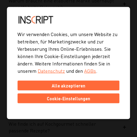
Warum braucht eine etablierte Marke überhaupt
einen Website Relaunch?
Was wurde im Rahmen des Projekts umgesetzt?
Wir verwenden Cookies, um unsere Website zu
betreiben, für Marketingzwecke und zur
Welche Vorteile bringt die neue Struktur für
Verbesserung Ihres Online-Erlebnisses. Sie
zukünftige Inhalte?
können Ihre Cookie-Einstellungen jederzeit
ändern. Weitere Informationen finden Sie in
unserem
Datenschutz
und den
AGBs
.
Ist die neue Navigation auch für mobile Geräte
optimiert?
Alle akzeptieren
Kann ich mich auch inspirieren lassen, wenn ich
Cookie-Einstellungen
noch kein konkretes Rezept suche?
Wie finde ich auf Kochgourmet schneller
passende Rezepte?