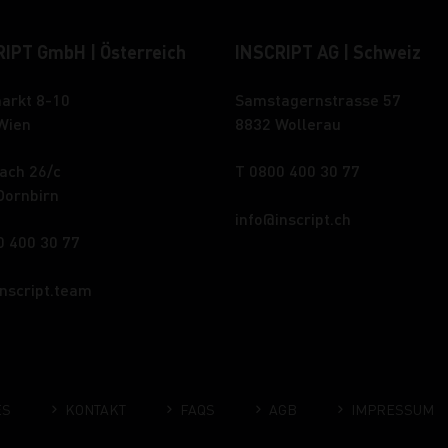
IPT GmbH | Österreich
INSCRIPT AG | Schweiz
arkt 8-10
Samstagernstrasse 57
Wien
8832 Wollerau
ach 26/c
T 0800 400 30 77
Dornbirn
info
inscript.ch
0 400 30 77
inscript.team
ES
KONTAKT
FAQS
AGB
IMPRESSUM