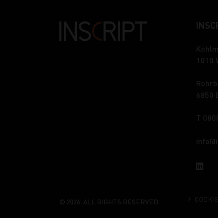
INSCR
Kohlm
1010 
Rohrb
6850 
T 080
info
COOKI
© 2026. ALL RIGHTS RESERVED.