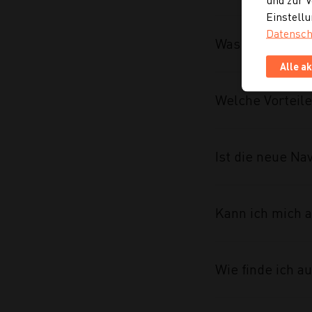
Einstellu
Datensch
Was wurde im R
Alle a
Welche Vorteile
Ist die neue Na
Kann ich mich a
Wie finde ich 