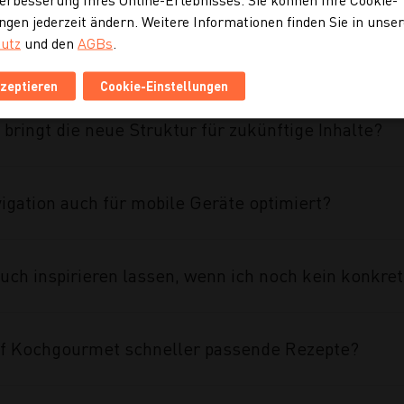
ngen jederzeit ändern. Weitere Informationen finden Sie in unse
utz
und den
AGBs
.
ahmen des Projekts umgesetzt?
kzeptieren
Cookie-Einstellungen
 bringt die neue Struktur für zukünftige Inhalte?
vigation auch für mobile Geräte optimiert?
uch inspirieren lassen, wenn ich noch kein konkre
auf Kochgourmet schneller passende Rezepte?