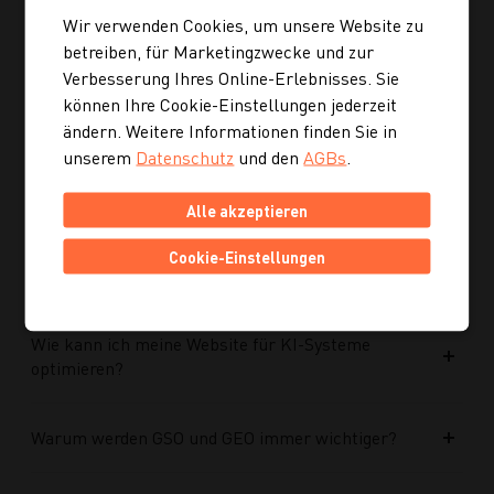
Wir verwenden Cookies, um unsere Website zu
betreiben, für Marketingzwecke und zur
Ist die neue Navigation auch für mobile Geräte
Verbesserung Ihres Online-Erlebnisses. Sie
optimiert?
können Ihre Cookie-Einstellungen jederzeit
ändern. Weitere Informationen finden Sie in
Kann ich mich auch inspirieren lassen, wenn ich
unserem
Datenschutz
und den
AGBs
.
noch kein konkretes Rezept suche?
Alle akzeptieren
Wie finde ich auf Kochgourmet schneller
Cookie-Einstellungen
passende Rezepte?
Wie kann ich meine Website für KI-Systeme
optimieren?
Warum werden GSO und GEO immer wichtiger?