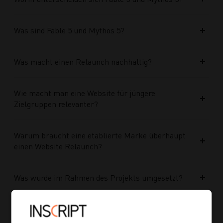
Was sind Fable 5 und Mythos 5?
Was macht einen Relaunch nachhaltig?
Wie macht man eine Website für jüngere
Zielgruppen relevanter?
Warum braucht eine etablierte Marke überhaupt
einen Website Relaunch?
Was wurde im Rahmen des Projekts umgesetzt?
Welche Vorteile bringt die neue Struktur für
zukünftige Inhalte?