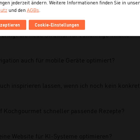
ngen jederzeit ändern. Weitere Informationen finden Sie in unse
ahmen des Projekts umgesetzt?
utz
und den
AGBs
.
kzeptieren
Cookie-Einstellungen
 bringt die neue Struktur für zukünftige Inhalte?
vigation auch für mobile Geräte optimiert?
uch inspirieren lassen, wenn ich noch kein konkre
auf Kochgourmet schneller passende Rezepte?
eine Website für KI-Systeme optimieren?