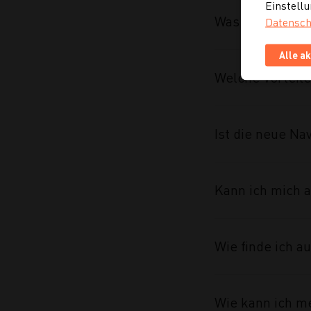
Einstellu
Was wurde im R
Datensch
Alle a
Welche Vorteile
Ist die neue Na
Kann ich mich a
Wie finde ich 
Wie kann ich m