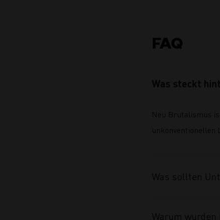
FAQ
Was steckt hin
Neu Brutalismus ist
unkonventionellen L
Was sollten Un
Warum wurden F