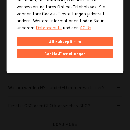
Verbesserung Ihres Online-Erlebnisses. Sie
Kann ich mich auch inspirieren lassen, wenn ich
können Ihre Cookie-Einstellungen jederzeit
noch kein konkretes Rezept suche?
ändern. Weitere Informationen finden Sie in
unserem
Datenschutz
und den
AGBs
.
Wie finde ich auf Kochgourmet schneller
Alle akzeptieren
passende Rezepte?
Cookie-Einstellungen
Wie kann ich meine Website für KI-Systeme
optimieren?
Warum werden GSO und GEO immer wichtiger?
Ersetzt GSO oder GEO klassisches SEO?
LOAD MORE