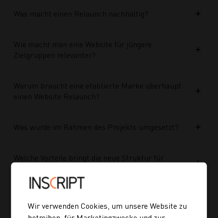
Was macht einen Relaunch nachhaltig?
Wie macht man eine Website für jüngere
Zielgruppen relevanter?
Warum braucht eine etablierte Marke überhaupt
einen Website Relaunch?
Was wurde im Rahmen des Projekts umgesetzt?
Welche Vorteile bringt die neue Struktur für
zukünftige Inhalte?
Ist die neue Navigation auch für mobile Geräte
Wir verwenden Cookies, um unsere Website zu
optimiert?
betreiben, für Marketingzwecke und zur