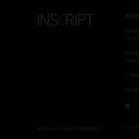
INSCR
Kohlm
1010 
Rohrb
6850 
T 080
info
COOKI
© 2026. ALL RIGHTS RESERVED.