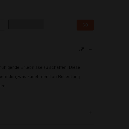
Kategorie
GO
ruhigende Erlebnisse zu schaffen. Diese
hlbefinden, was zunehmend an Bedeutung
en.