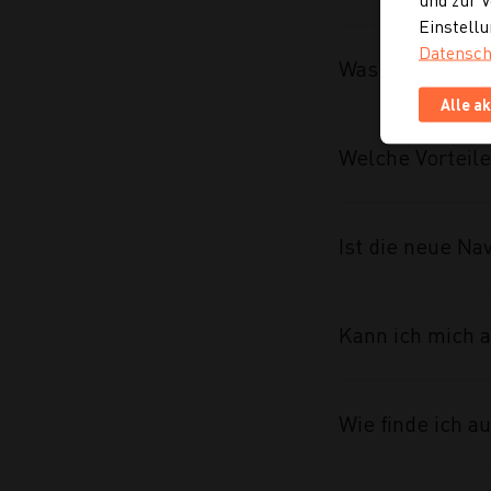
Einstellu
Datensch
Was wurde im R
Alle a
Welche Vorteile
Ist die neue Na
Kann ich mich a
Wie finde ich 