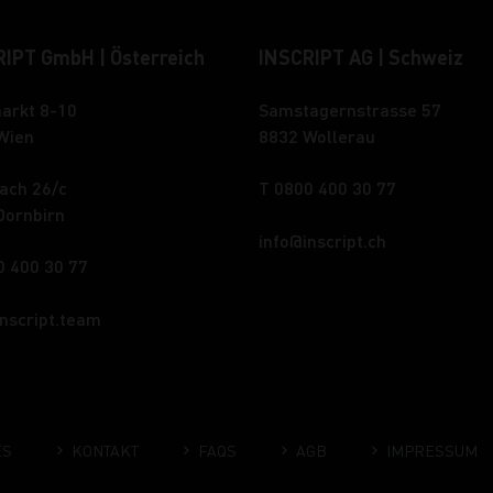
IPT GmbH | Österreich
INSCRIPT AG | Schweiz
arkt 8-10
Samstagernstrasse 57
Wien
8832 Wollerau
ach 26/c
T 0800 400 30 77
Dornbirn
info
inscript.ch
0 400 30 77
inscript.team
ES
KONTAKT
FAQS
AGB
IMPRESSUM