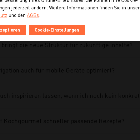
ngen jederzeit ändern. Weitere Informationen finden Sie in unse
utz
und den
AGBs
.
ahmen des Projekts umgesetzt?
kzeptieren
Cookie-Einstellungen
 bringt die neue Struktur für zukünftige Inhalte?
vigation auch für mobile Geräte optimiert?
uch inspirieren lassen, wenn ich noch kein konkre
auf Kochgourmet schneller passende Rezepte?